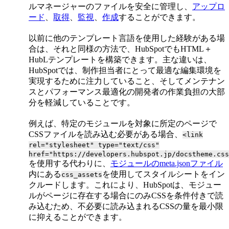
ルマネージャーのファイルを安全に管理し、
アップロ
ード
、
取得
、
監視
、
作成
することができます。
以前に他のテンプレート言語を使用した経験がある場
合は、それと同様の方法で、HubSpotでもHTML＋
HubLテンプレートを構築できます。主な違いは、
HubSpotでは、制作担当者にとって最適な編集環境を
実現するために注力していること、そしてメンテナン
スとパフォーマンス最適化の開発者の作業負担の大部
分を軽減していることです。
例えば、特定のモジュールを対象に所定のページで
CSSファイルを読み込む必要がある場合、
<link
rel="stylesheet" type="text/css"
href="https://developers.hubspot.jp/docstheme.css
を使用する代わりに、
モジュールのmeta.jsonファイル
内にある
を使用してスタイルシートをイン
css_assets
クルードします。これにより、HubSpotは、モジュー
ルがページに存在する場合にのみCSSを条件付きで読
み込むため、不必要に読み込まれるCSSの量を最小限
に抑えることができます。