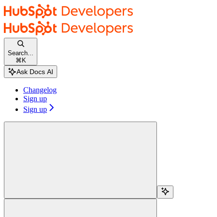
Skip to main content
HubSpot docs
home page
Documentation Index
Fetch the complete documentation index at:
/docs/llms.txt
Search...
Use this file to discover all available pages before exploring further.
⌘
K
Changelog
Sign up
Sign up
検索...