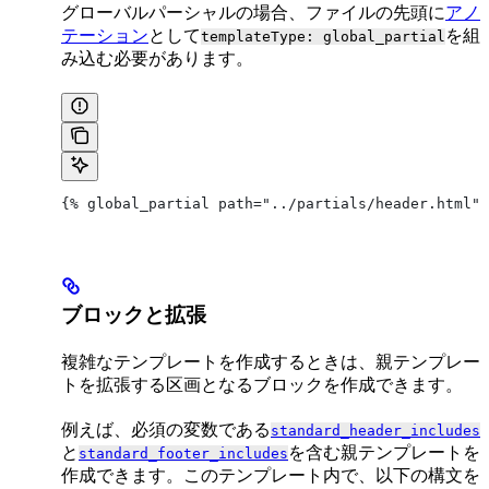
グローバルパーシャルの場合、ファイルの先頭に
アノ
テーション
として
を組
templateType: global_partial
み込む必要があります。
{% global_partial path="../partials/header.html" 
ブロックと拡張
複雑なテンプレートを作成するときは、親テンプレー
トを拡張する区画となるブロックを作成できます。
例えば、必須の変数である
standard_header_includes
と
を含む親テンプレートを
standard_footer_includes
作成できます。このテンプレート内で、以下の構文を