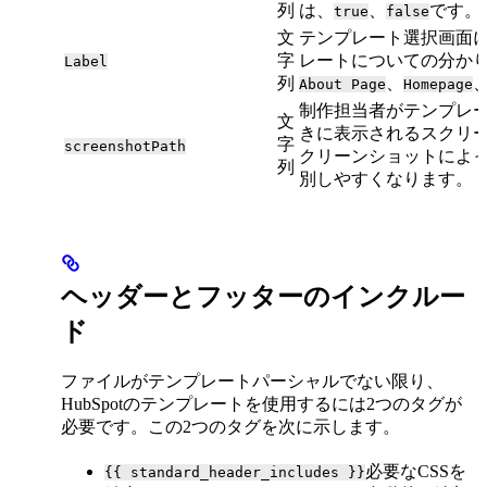
列
は、
、
です。
true
false
文
テンプレート選択画面
字
レートについての分か
Label
列
、
About Page
Homepage
制作担当者がテンプレ
文
きに表示されるスクリ
字
screenshotPath
クリーンショットによ
列
別しやすくなります。
ヘッダーとフッターのインクルー
ド
ファイルがテンプレートパーシャルでない限り、
HubSpotのテンプレートを使用するには2つのタグが
必要です。この2つのタグを次に示します。
必要なCSSを
{{ standard_header_includes }}