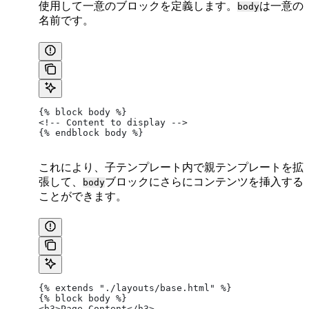
使用して一意のブロックを定義します。
は一意の
body
名前です。
{% block body %}
<!-- Content to display -->
{% endblock body %}
これにより、子テンプレート内で親テンプレートを拡
張して、
ブロックにさらにコンテンツを挿入する
body
ことができます。
{% extends "./layouts/base.html" %}
{% block body %}
<h3>Page Content</h3>