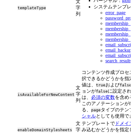
パーシャル：
global
文
システムテンプレ
字
templateType
error_page
列
password_pro
membership_l
membership_re
membership_r
membership_re
email_subscri
email_backup
email_subscri
search_results
コンテンツ作成プロセ
択できるかどうかを指
値は、
および
true
false
文
ョンが
に設定され
false
字
isAvailableForNewContent
は、
必須の変数
を含め
列
このアノテーションがfa
る、
タイプのテン
page
シャル
としても使用で
文
テンプレートで
ドメイ
字
み込むかどうかを指定
enableDomainStylesheets