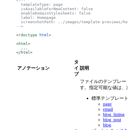
<!--
  templateType: page
  isAvailableForNewContent: false
  enableDomainStylesheets: false
  label: Homepage
  screenshotPath: ../images/template-previews/hom
-->
<!
doctype
 html
>
<
html
>
  ...
</
html
>
タ
アノテーション
イ
説明
プ
ファイルのテンプレー
す。指定可能な値は、
標準テンプレート
page
email
blog_listing
blog_post
blog