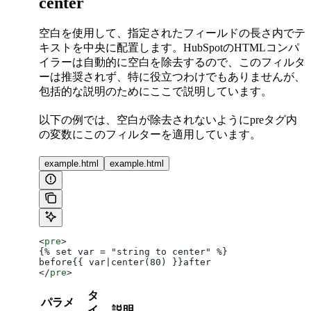
center
空白を使用して、指定されたフィールドの長さ内でテ
キストを中央に配置します。HubSpotのHTMLコンパ
イラーは自動的に空白を除去するので、このフィルタ
ーは推奨されず、特に役立つわけでもありませんが、
包括的な説明のためにここで説明しています。
以下の例では、空白が除去されないようにpreタグ内
の変数にこのフィルターを適用しています。
example.html
example.html
<
pre
>
{% set var = "string to center" %}
before{{ var|center(80) }}after
</
pre
>
タ
パラメ
イ
説明