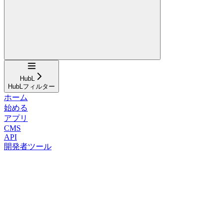
Navigation
HubL
HubLフィルター
ホーム
始める
アプリ
CMS
API
開発者ツール