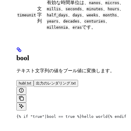
有効な時間単位は、
、
、
nanos
micros
文
、
、
、
、
millis
seconds
minutes
hours
字
、
、
、
、
timeunit
half_days
days
weeks
months
列
、
、
、
years
decades
centuries
、
です。
millennia
eras
bool
テキスト文字列の値をブール値に変換します。
hubl.txt
出力のレンダリング.txt
{% if "true"|bool == true %}hello world{% endif %