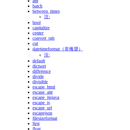
attr
batch
between_times
注:
bool
capitalize
center
convert_rgb
cut
datetimeformat（非推奨）
注:
default
dictsort
difference
divide
divisible
escape_html
escape_attr
escape_jinjava
escape_js
escape_url
escapejson
filesizeformat
first
float