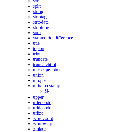
sort
split
string
striptags
strtodate
strtotime
sum
symmetric_difference
title
tojson
trim
truncate
truncatehtml
unescape_html
union
unique
unixtimestamp
注:
upper
urlencode
urldecode
urlize
wordcount
wordwrap
xmlattr