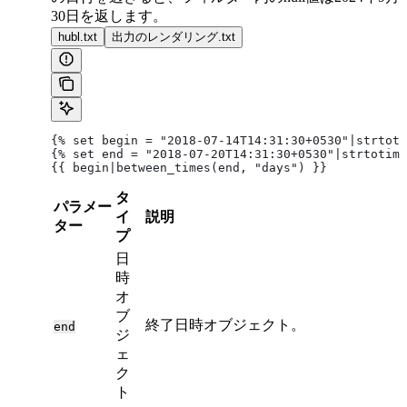
30日を返します。
hubl.txt
出力のレンダリング.txt
{% set begin = "2018-07-14T14:31:30+0530"|strtoti
{% set end = "2018-07-20T14:31:30+0530"|strtotime
{{ begin|between_times(end, "days") }}
タ
パラメー
イ
説明
ター
プ
日
時
オ
ブ
終了日時オブジェクト。
end
ジ
ェ
ク
ト