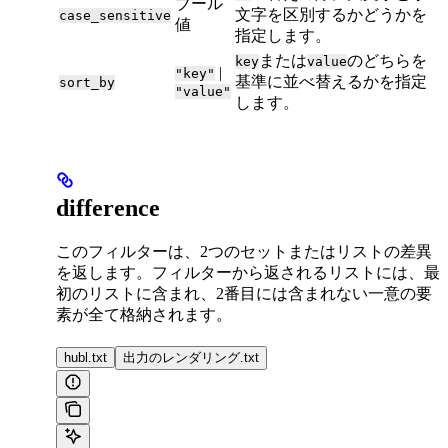
ブール
文字を区別するかどうかを
case_sensitive
値
指定します。
または
のどちらを
key
value
|
"key"
基準に並べ替えるかを指定
sort_by
"value"
します。
difference
このフィルターは、2つのセットまたはリストの差異
を返します。フィルターから返されるリストには、最
初のリストに含まれ、2番目には含まれない一意の要
素が全て格納されます。
hubl.txt
出力のレンダリング.txt