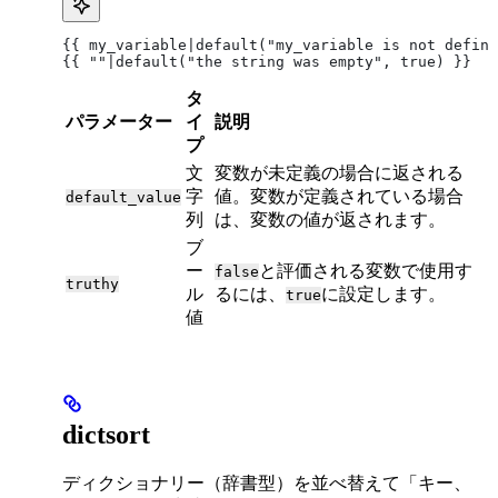
{{ my_variable|default("my_variable is not define
{{ ""|default("the string was empty", true) }}
タ
パラメーター
イ
説明
プ
文
変数が未定義の場合に返される
字
値。変数が定義されている場合
default_value
列
は、変数の値が返されます。
ブ
ー
と評価される変数で使用す
false
truthy
ル
るには、
に設定します。
true
値
dictsort
ディクショナリー（辞書型）を並べ替えて「キー、