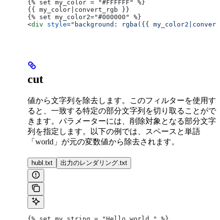
{% set my_color = "#FFFFFF" %}
{{ my_color|convert_rgb }}
{% set my_color2="#000000" %}
<
div
 style
=
"background: rgba({{ my_color2|convert
cut
値から文字列を除去します。このフィルターを使用す
ると、一致する特定の部分文字列を切り取ることがで
きます。パラメーターには、削除対象となる部分文字
列を指定します。以下の例では、スペースと単語
「world」が元の変数値から除去されます。
hubl.txt
出力のレンダリング.txt
{% set my_string = "Hello world." %}