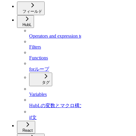
フィールド
HubL
Operators and expression tests
Filters
Functions
forループ
タグ
Variables
HubLの変数とマクロ構文
if文
React