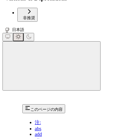
非推奨
日本語
close
このページの内容
注:
abs
add