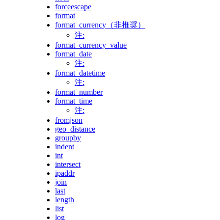
forceescape
format
format_currency（非推奨）
注:
format_currency_value
format_date
注:
format_datetime
注:
format_number
format_time
注:
fromjson
geo_distance
groupby
indent
int
intersect
ipaddr
join
last
length
list
log