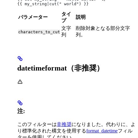
{{ my_string|cut(" world") }}
タイ
パラメーター
説明
プ
文字
削除対象となる部分文字
characters_to_cut
列
列。
datetimeformat（非推奨）
注:
このフィルターは
非推奨
になりました。代わりに、よ
り標準化された構文を使用する
format_datetime
フィル
ターを使用してください。