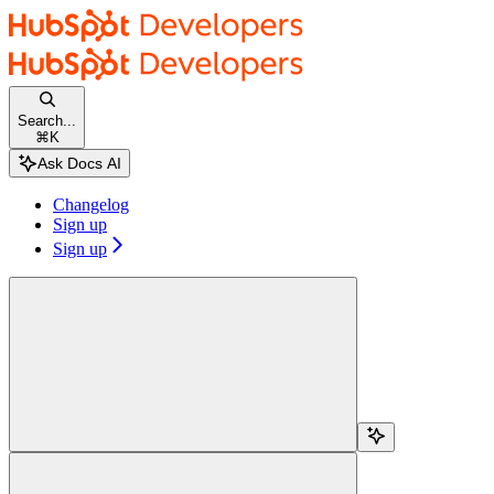
Skip to main content
HubSpot docs
home page
Documentation Index
Fetch the complete documentation index at:
/docs/llms.txt
Search...
Use this file to discover all available pages before exploring further.
⌘
K
Changelog
Sign up
Sign up
検索...