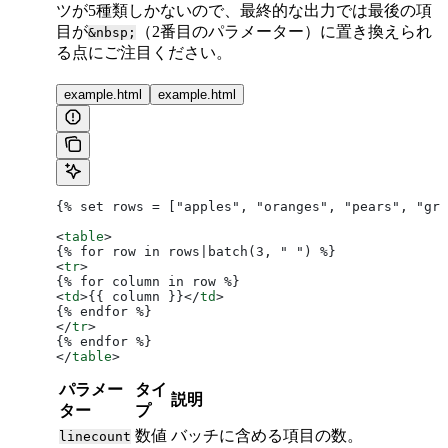
ツが5種類しかないので、最終的な出力では最後の項
目が
（2番目のパラメーター）に置き換えられ
&nbsp;
る点にご注目ください。
example.html
example.html
{% set rows = ["apples", "oranges", "pears", "gra
<
table
>
{% for row in rows|batch(3, " ") %}
<
tr
>
{% for column in row %}
<
td
>
{{ column }}
</
td
>
{% endfor %}
</
tr
>
{% endfor %}
</
table
>
パラメー
タイ
説明
ター
プ
数値
バッチに含める項目の数。
linecount