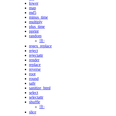
lower
map
md5
minus_time
multiply
plus_time
pprint
random
注:
regex_replace
reject
rejectattr
render
replace
reverse
root
round
safe
sanitize_html
select
selectattr
shuffle
注:
slice