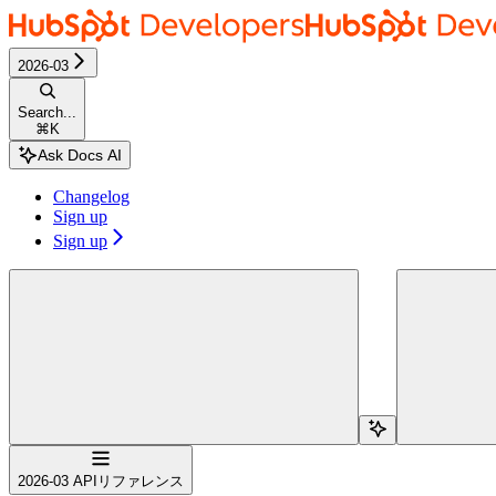
Skip to main content
HubSpot docs
home page
Documentation Index
2026-03
Fetch the complete documentation index at:
/docs/llms.txt
Search...
Use this file to discover all available pages before exploring further.
⌘
K
Changelog
Sign up
Sign up
検索...
Navigation
2026-03 APIリファレンス