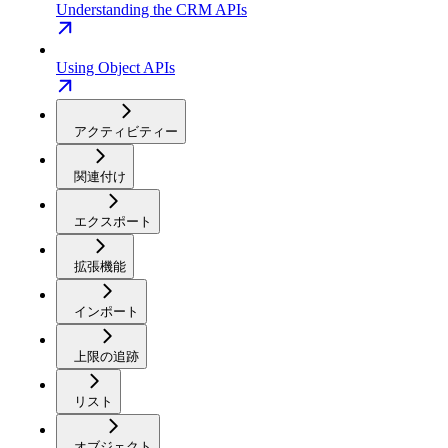
Understanding the CRM APIs
Using Object APIs
アクティビティー
関連付け
エクスポート
拡張機能
インポート
上限の追跡
リスト
オブジェクト