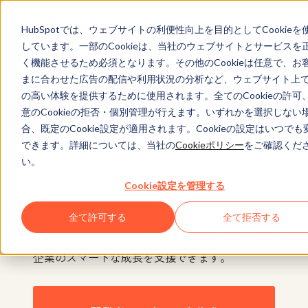
HubSpotでは、ウェブサイトの利便性向上を目的としてCookieを
しています。一部のCookieは、当社のウェブサイトとサービスを
Customizing HubSpot is easier than ever for
く機能させるため必須となります。その他のCookieは任意で、お
developers.
まに合わせた広告の配信や利用状況の分析など、ウェブサイト上
の高い体験を提供するために使用されます。全てのCookieの許可
意のCookieの拒否・個別管理が行えます。いずれかを選択しない
Find out more
合、既定のCookie設定が適用されます。Cookieの設定はいつでも
できます。詳細については、当社の
Cookieポリシー
をご確認くだ
い。
Cookie設定を管理する
アプリの開発と配信が導くビジ
ネスの成長
全て許可する
全て拒否する
アプリやウェブサイトの構築を通じて、世界中の
企業のスマートな成長を支援できます。