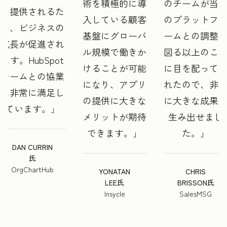
術を積極的に導
のチームが当
く提供されるた
入している顧客
のプラットフ
め、ビジネスの
基盤にグローバ
ームとの調整
成長が促進され
ル規模で働きか
図る以上のこ
ます。HubSpot
けることが可能
に目を配って
チームとの協業
になり、アプリ
れたので、非
に非常に満足し
の提供に大きな
に大きな成果
ています。
メリットが期待
生み出せまし
できます。
た。
DAN CURRIN
氏
OrgChartHub
YONATAN
CHRIS
LEE氏
BRISSON氏
Insycle
SalesMSG