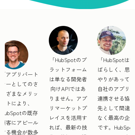
HubSpotのプ
HubSpotはす
ラットフォーム
ばらしく、思
アプリパート
は単なる開発者
やりがあって
ナーとしてのさ
向けAPIではあ
自社のアプリ
まざまなメリッ
りません。アプ
連携させる協
トにより、
リマーケットプ
先として間違
HubSpotの既存
レイスを活用す
なく最高の企
顧客にアピール
れば、最新の技
です。HubSpot
する機会が数多