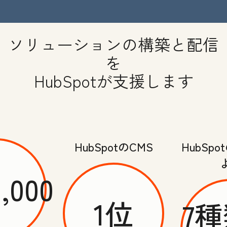
ソリューションの構築と配信
を
HubSpotが支援します
HubSpotのCMS
HubSp
0,000
1位
7