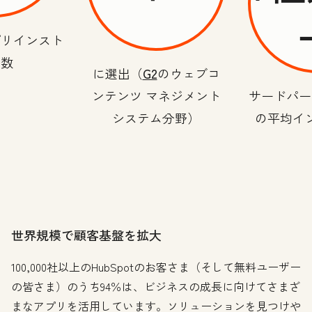
プリインスト
ル数
に選出（
G2
のウェブコ
ンテンツ マネジメント
サードパー
システム分野）
の平均イ
世界規模で顧客基盤を拡大
100,000社以上のHubSpotのお客さま（そして無料ユーザー
の皆さま）のうち94％は、ビジネスの成長に向けてさまざ
まなアプリを活用しています。ソリューションを見つけや