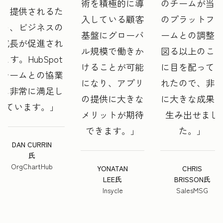
術を積極的に導
のチームが当
く提供されるた
入している顧客
のプラットフ
め、ビジネスの
基盤にグローバ
ームとの調整
成長が促進され
ル規模で働きか
図る以上のこ
ます。HubSpot
けることが可能
に目を配って
チームとの協業
になり、アプリ
れたので、非
に非常に満足し
の提供に大きな
に大きな成果
ています。
メリットが期待
生み出せまし
できます。
た。
DAN CURRIN
氏
OrgChartHub
YONATAN
CHRIS
LEE氏
BRISSON氏
Insycle
SalesMSG