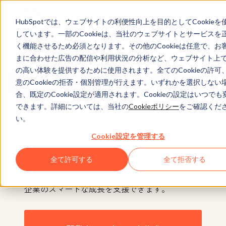
HubSpotでは、ウェブサイトの利便性向上を目的としてCookieを
しています。一部のCookieは、当社のウェブサイトとサービスを
Customizing HubSpot is easier than ever for
く機能させるため必須となります。その他のCookieは任意で、お
developers.
まに合わせた広告の配信や利用状況の分析など、ウェブサイト上
の高い体験を提供するために使用されます。全てのCookieの許可
意のCookieの拒否・個別管理が行えます。いずれかを選択しない
Find out more
合、既定のCookie設定が適用されます。Cookieの設定はいつでも
できます。詳細については、当社の
Cookieポリシー
をご確認くだ
い。
Cookie設定を管理する
アプリの開発と配信が導くビジ
ネスの成長
全て許可する
全て拒否する
アプリやウェブサイトの構築を通じて、世界中の
企業のスマートな成長を支援できます。