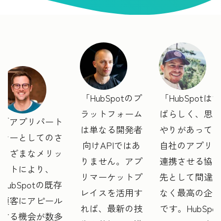
HubSpotのプ
HubSpotはす
ラットフォーム
ばらしく、思
アプリパート
は単なる開発者
やりがあって
ナーとしてのさ
向けAPIではあ
自社のアプリ
まざまなメリッ
りません。アプ
連携させる協
トにより、
リマーケットプ
先として間違
HubSpotの既存
レイスを活用す
なく最高の企
顧客にアピール
れば、最新の技
です。HubSpot
する機会が数多