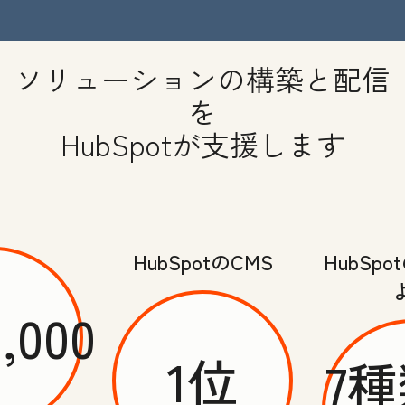
ソリューションの構築と配信
を
HubSpotが支援します
HubSpotのCMS
HubSp
0,000
1位
7