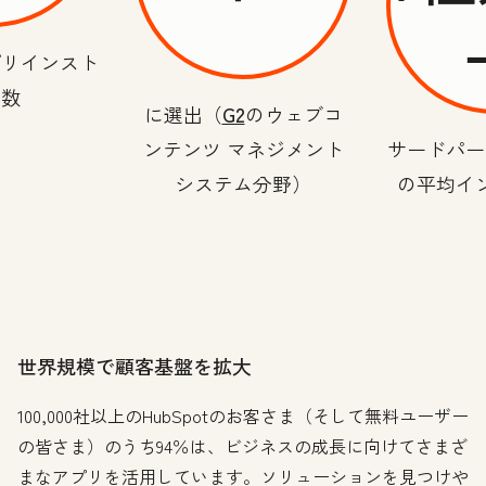
プリインスト
ル数
に選出（
G2
のウェブコ
ンテンツ マネジメント
サードパー
システム分野）
の平均イ
世界規模で顧客基盤を拡大
100,000社以上のHubSpotのお客さま（そして無料ユーザー
の皆さま）のうち94％は、ビジネスの成長に向けてさまざ
まなアプリを活用しています。ソリューションを見つけや