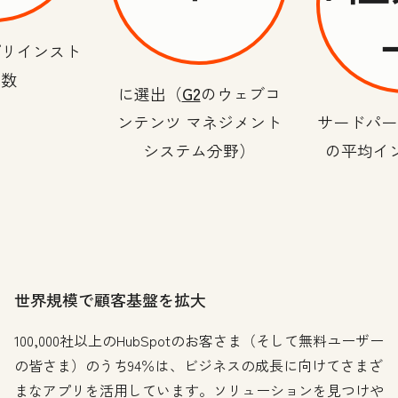
プリインスト
ル数
に選出（
G2
のウェブコ
ンテンツ マネジメント
サードパー
システム分野）
の平均イ
世界規模で顧客基盤を拡大
100,000社以上のHubSpotのお客さま（そして無料ユーザー
の皆さま）のうち94％は、ビジネスの成長に向けてさまざ
まなアプリを活用しています。ソリューションを見つけや