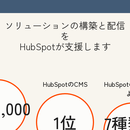
ソリューションの構築と配信
を
HubSpotが支援します
HubSpotのCMS
HubSp
0,000
1位
7