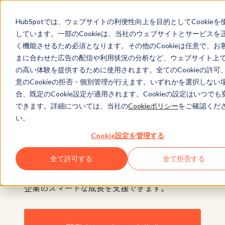
HubSpotでは、ウェブサイトの利便性向上を目的としてCookieを
しています。一部のCookieは、当社のウェブサイトとサービスを
Customizing HubSpot is easier than ever for
く機能させるため必須となります。その他のCookieは任意で、お
developers.
まに合わせた広告の配信や利用状況の分析など、ウェブサイト上
の高い体験を提供するために使用されます。全てのCookieの許可
意のCookieの拒否・個別管理が行えます。いずれかを選択しない
Find out more
合、既定のCookie設定が適用されます。Cookieの設定はいつでも
できます。詳細については、当社の
Cookieポリシー
をご確認くだ
い。
Cookie設定を管理する
アプリの開発と配信が導くビジ
ネスの成長
全て許可する
全て拒否する
アプリやウェブサイトの構築を通じて、世界中の
企業のスマートな成長を支援できます。