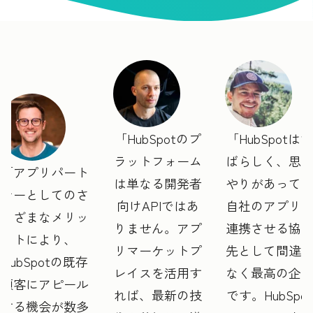
HubSpotのプ
HubSpotはす
ラットフォーム
ばらしく、思
アプリパート
は単なる開発者
やりがあって
ナーとしてのさ
向けAPIではあ
自社のアプリ
まざまなメリッ
りません。アプ
連携させる協
トにより、
リマーケットプ
先として間違
HubSpotの既存
レイスを活用す
なく最高の企
顧客にアピール
れば、最新の技
です。HubSpot
する機会が数多