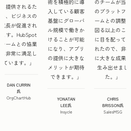
術を積極的に導
のチームが当
く提供されるた
入している顧客
のプラットフ
め、ビジネスの
基盤にグローバ
ームとの調整
成長が促進され
ル規模で働きか
図る以上のこ
ます。HubSpot
けることが可能
に目を配って
チームとの協業
になり、アプリ
れたので、非
に非常に満足し
の提供に大きな
に大きな成果
ています。
メリットが期待
生み出せまし
できます。
た。
DAN CURRIN
氏
OrgChartHub
YONATAN
CHRIS
LEE氏
BRISSON氏
Insycle
SalesMSG